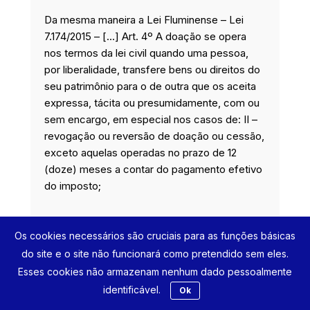
Da mesma maneira a Lei Fluminense – Lei
7.174/2015 – […] Art. 4º A doação se opera
nos termos da lei civil quando uma pessoa,
por liberalidade, transfere bens ou direitos do
seu patrimônio para o de outra que os aceita
expressa, tácita ou presumidamente, com ou
sem encargo, em especial nos casos de: II –
revogação ou reversão de doação ou cessão,
exceto aquelas operadas no prazo de 12
(doze) meses a contar do pagamento efetivo
do imposto;
[19]
Acórdão 1229553, 07150114720198070016,
Os cookies necessários são cruciais para as funções básicas
relator: ALMIR ANDRADE DE FREITAS, 2ª
Turma Recursal, data de julgamento:
do site e o site não funcionará como pretendido sem eles.
12/2/2020, publicado no DJE: 18/2/2020. Pág.:
Esses cookies não armazenam nenhum dado pessoalmente
Sem Página Cadastrada.
identificável.
Ok