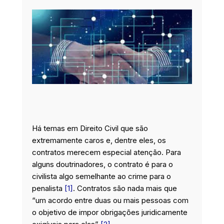
o
d
g
e
o
i
r
r
k
n
a
m
Há temas em Direito Civil que são
extremamente caros e, dentre eles, os
contratos merecem especial atenção. Para
alguns doutrinadores, o contrato é para o
civilista algo semelhante ao crime para o
penalista
[1]
. Contratos são nada mais que
“um acordo entre duas ou mais pessoas com
o objetivo de impor obrigações juridicamente