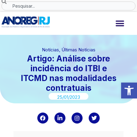
Ir
Search
para
o
conteúdo
Notícias
,
Últimas Notícias
Artigo: Análise sobre
incidência do ITBI e
ITCMD nas modalidades
Abrir 
contratuais
25/01/2023
F
L
I
T
a
i
n
w
c
n
s
i
e
k
t
t
b
e
a
t