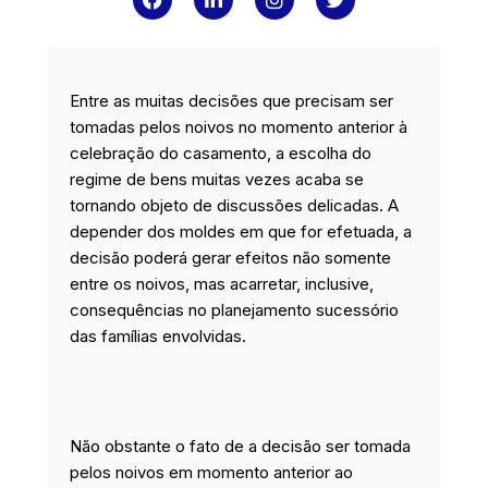
a
i
n
w
c
n
s
i
e
k
t
t
b
e
a
t
o
d
g
e
Entre as muitas decisões que precisam ser
o
i
r
r
k
n
a
tomadas pelos noivos no momento anterior à
m
celebração do casamento, a escolha do
regime de bens muitas vezes acaba se
tornando objeto de discussões delicadas. A
depender dos moldes em que for efetuada, a
decisão poderá gerar efeitos não somente
entre os noivos, mas acarretar, inclusive,
consequências no planejamento sucessório
das famílias envolvidas.
Não obstante o fato de a decisão ser tomada
pelos noivos em momento anterior ao