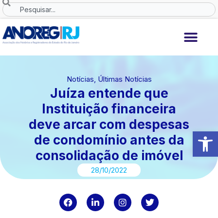
Ir
Search
para
o
conteúdo
Notícias
,
Últimas Notícias
Juíza entende que
Instituição financeira
deve arcar com despesas
Abrir 
de condomínio antes da
consolidação de imóvel
28/10/2022
F
L
I
T
a
i
n
w
c
n
s
i