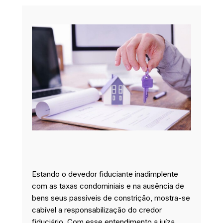
e
k
t
t
b
e
a
t
o
d
g
e
o
i
r
r
k
n
a
m
Estando o devedor fiduciante inadimplente
com as taxas condominiais e na ausência de
bens seus passíveis de constrição, mostra-se
cabível a responsabilização do credor
fiduciário. Com esse entendimento a juíza