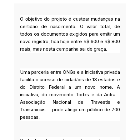
e
k
t
t
b
e
a
t
o
d
g
e
O objetivo do projeto é custear mudanças na
o
i
r
r
k
n
a
certidão de nascimento. O valor total, de
m
todos os documentos exigidos para emitir um
novo registro, fica hoje entre R$ 600 e R$ 800
reais, mas nesta campanha sai de graça.
Uma parceria entre ONGs e a iniciativa privada
facilita o acesso de cidadãos de 13 estados e
do Distrito Federal a um novo nome. A
iniciativa, do movimento Todxs e da Antra –
Associação Nacional de Travestis e
Transexuais -, pode atingir um público de 700
pessoas.