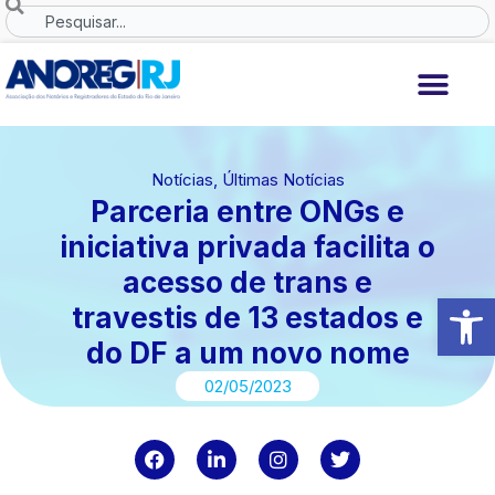
Ir
Search
para
o
conteúdo
Notícias
,
Últimas Notícias
Parceria entre ONGs e
iniciativa privada facilita o
acesso de trans e
Abrir 
travestis de 13 estados e
do DF a um novo nome
02/05/2023
F
L
I
T
a
i
n
w
c
n
s
i