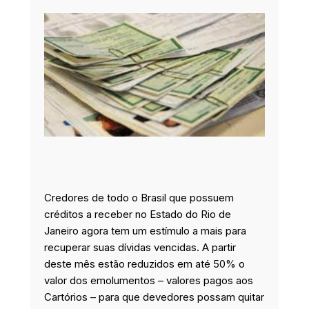
o
d
g
e
o
i
r
r
k
n
a
m
Credores de todo o Brasil que possuem
créditos a receber no Estado do Rio de
Janeiro agora tem um estímulo a mais para
recuperar suas dívidas vencidas. A partir
deste mês estão reduzidos em até 50% o
valor dos emolumentos – valores pagos aos
Cartórios – para que devedores possam quitar