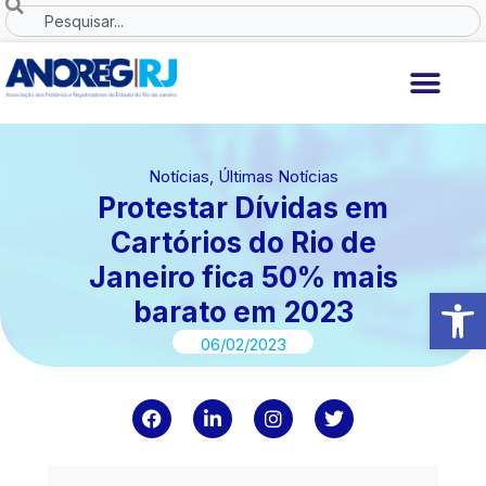
Ir
Search
para
o
conteúdo
Notícias
,
Últimas Notícias
Protestar Dívidas em
Cartórios do Rio de
Janeiro fica 50% mais
Abrir 
barato em 2023
06/02/2023
F
L
I
T
a
i
n
w
c
n
s
i
e
k
t
t
b
e
a
t