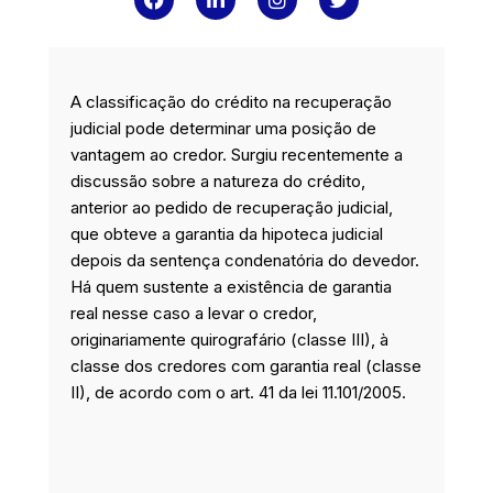
a
i
n
w
c
n
s
i
e
k
t
t
b
e
a
t
o
d
g
e
A classificação do crédito na recuperação
o
i
r
r
k
n
a
judicial pode determinar uma posição de
m
vantagem ao credor. Surgiu recentemente a
discussão sobre a natureza do crédito,
anterior ao pedido de recuperação judicial,
que obteve a garantia da hipoteca judicial
depois da sentença condenatória do devedor.
Há quem sustente a existência de garantia
real nesse caso a levar o credor,
originariamente quirografário (classe III), à
classe dos credores com garantia real (classe
II), de acordo com o art. 41 da lei 11.101/2005.