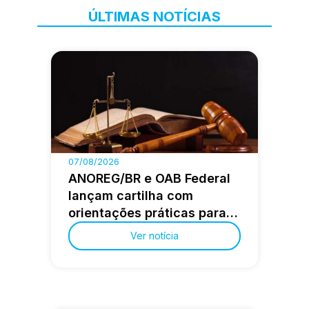
ÚLTIMAS NOTÍCIAS
07/08/2026
ANOREG/BR e OAB Federal
lançam cartilha com
orientações práticas para a
advocacia extrajudicial
Ver notícia