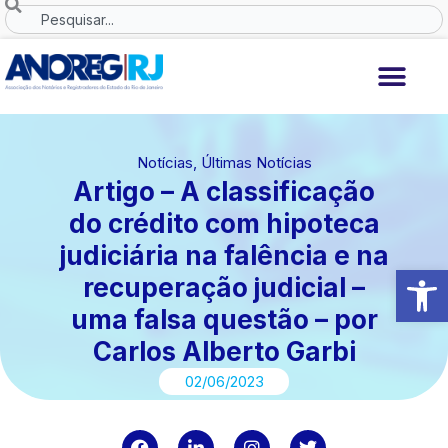
Ir
Search
para
o
conteúdo
Notícias
,
Últimas Notícias
Artigo – A classificação
do crédito com hipoteca
judiciária na falência e na
Abrir 
recuperação judicial –
uma falsa questão – por
Carlos Alberto Garbi
02/06/2023
F
L
I
T