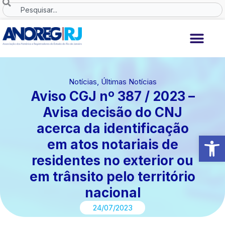
Ir
Search
para
o
conteúdo
Notícias
,
Últimas Notícias
Aviso CGJ nº 387 / 2023 –
Avisa decisão do CNJ
acerca da identificação
Abrir 
em atos notariais de
residentes no exterior ou
em trânsito pelo território
nacional
24/07/2023