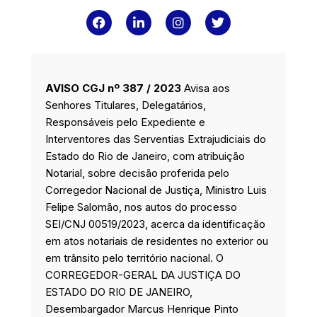
F
L
I
T
a
i
n
w
c
n
s
i
e
k
t
t
b
e
a
t
o
d
g
e
AVISO CGJ nº 387 / 2023
Avisa aos
o
i
r
r
k
n
a
Senhores Titulares, Delegatários,
m
Responsáveis pelo Expediente e
Interventores das Serventias Extrajudiciais do
Estado do Rio de Janeiro, com atribuição
Notarial, sobre decisão proferida pelo
Corregedor Nacional de Justiça, Ministro Luis
Felipe Salomão, nos autos do processo
SEI/CNJ 00519/2023, acerca da identificação
em atos notariais de residentes no exterior ou
em trânsito pelo território nacional. O
CORREGEDOR-GERAL DA JUSTIÇA DO
ESTADO DO RIO DE JANEIRO,
Desembargador Marcus Henrique Pinto