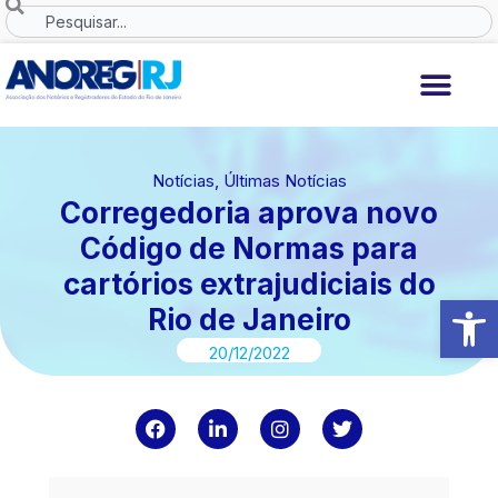
Ir
Search
para
o
conteúdo
Notícias
,
Últimas Notícias
Corregedoria aprova novo
Código de Normas para
cartórios extrajudiciais do
Abrir 
Rio de Janeiro
20/12/2022
F
L
I
T
a
i
n
w
c
n
s
i
e
k
t
t
b
e
a
t