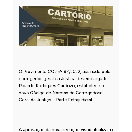
o
d
g
e
o
i
r
r
k
n
a
m
O Provimento CGJ nº 87/2022, assinado pelo
corregedor-geral da Justiça desembargador
Ricardo Rodrigues Cardozo, estabelece o
novo Código de Normas da Corregedoria
Geral da Justiça – Parte Extrajudicial.
A aprovação da nova redação visou atualizar o