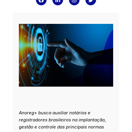
a
i
n
w
c
n
s
i
e
k
t
t
b
e
a
t
o
d
g
e
o
i
r
r
k
n
a
m
Anoreg+ busca auxiliar notários e
registradores brasileiros na implantação,
gestão e controle das principais normas