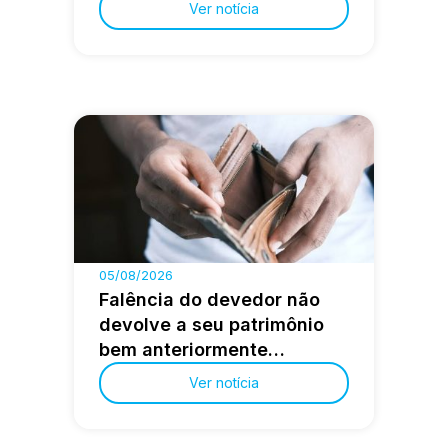
Ver notícia
05/08/2026
Falência do devedor não
devolve a seu patrimônio
bem anteriormente
alienado em fraude à
Ver notícia
execução