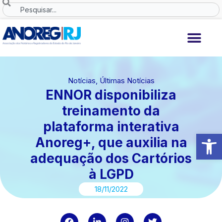
Ir
Search
para
o
conteúdo
Notícias
,
Últimas Notícias
ENNOR disponibiliza
treinamento da
plataforma interativa
Abrir 
Anoreg+, que auxilia na
adequação dos Cartórios
à LGPD
18/11/2022
F
L
I
T