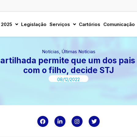
 2025
Legislação
Serviços
Cartórios
Comunicação
Notícias
,
Últimas Notícias
rtilhada permite que um dos pais
com o filho, decide STJ
08/12/2022
F
L
I
T
a
i
n
w
c
n
s
i
e
k
t
t