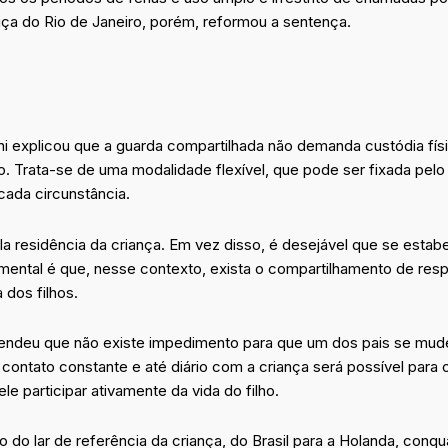
tiça do Rio de Janeiro, porém, reformou a sentença.
hi explicou que a guarda compartilhada não demanda custódia fí
io. Trata-se de uma modalidade flexível, que pode ser fixada pelo
cada circunstância.
a residência da criança. Em vez disso, é desejável que se estab
amental é que, nesse contexto, exista o compartilhamento de res
 dos filhos.
ntendeu que não existe impedimento para que um dos pais se mud
contato constante e até diário com a criança será possível para o
 ele participar ativamente da vida do filho.
o do lar de referência da criança, do Brasil para a Holanda, conq