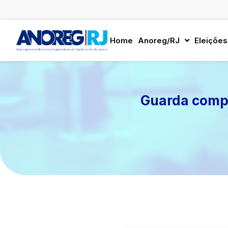
Ir
para
Home
Anoreg/RJ
Eleições
o
conteúdo
Guarda compa