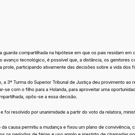
b
e
a
t
o
d
g
e
o
i
r
r
k
n
a
m
da guarda compartilhada na hipótese em que os pais residam em 
o avanço tecnológico, é possível que, a distância, os genitores 
a prole, participando ativamente das decisões sobre a vida dos fi
 a 3ª Turma do Superior Tribunal de Justiça deu provimento ao 
-se com o filho para a Holanda, para aproveitar uma oportunidade
mpartilhada, opôs-se a essa decisão.
e foi resolvido por unanimidade a partir do voto da relatora, minis
zo da causa permitiu a mudança e fixou um plano de convivência, 
dos os períodos de férias e uso amplo e irrestrito de chamadas 