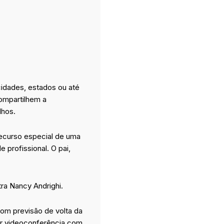
cidades, estados ou até
compartilhem a
lhos.
recurso especial de uma
 profissional. O pai,
tra Nancy Andrighi.
com previsão de volta da
por videoconferência com