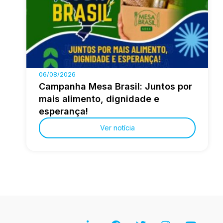
06/08/2026
Campanha Mesa Brasil: Juntos por
mais alimento, dignidade e
esperança!
Ver notícia
L
F
T
I
Y