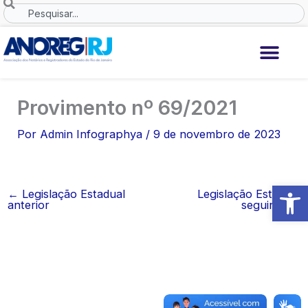
Ir
Search
para
o
conteúdo
Provimento nº 69/2021
Por
Admin Infographya
/
9 de novembro de 2023
Abrir 
←
Legislação Estadual
Legislação Estadual
anterior
seguinte
→