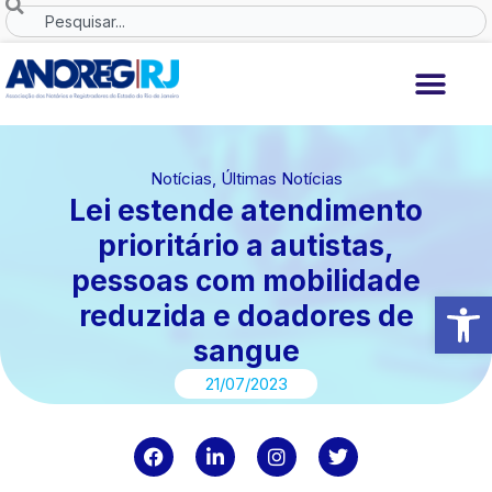
Ir
Search
para
o
conteúdo
Notícias
,
Últimas Notícias
Lei estende atendimento
prioritário a autistas,
pessoas com mobilidade
Abrir 
reduzida e doadores de
sangue
21/07/2023
F
L
I
T
a
i
n
w
c
n
s
i