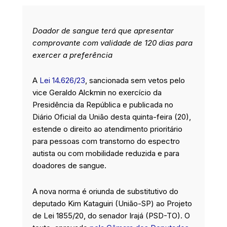
e
k
t
t
b
e
a
t
o
d
g
e
Doador de sangue terá que apresentar
o
i
r
r
k
n
a
comprovante com validade de 120 dias para
m
exercer a preferência
A
Lei 14.626/23
, sancionada sem vetos pelo
vice Geraldo Alckmin no exercício da
Presidência da República e publicada no
Diário Oficial da União desta quinta-feira (20),
estende o direito ao atendimento prioritário
para pessoas com transtorno do espectro
autista ou com mobilidade reduzida e para
doadores de sangue.
A nova norma é oriunda de substitutivo do
deputado Kim Kataguiri (União-SP) ao Projeto
de Lei 1855/20, do senador Irajá (PSD-TO). O