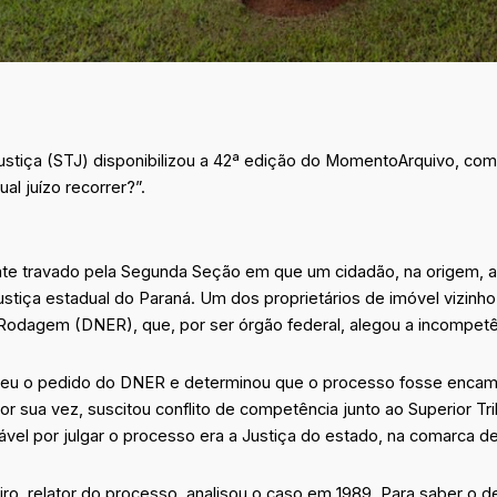
Justiça (STJ) disponibilizou a 42ª edição do MomentoArquivo, co
al juízo recorrer?”.
bate travado pela Segunda Seção em que um cidadão, na origem, 
ustiça estadual do Paraná. Um dos proprietários de imóvel vizinh
Rodagem (DNER), que, por ser órgão federal, alegou a incompetên
olheu o pedido do DNER e determinou que o processo fosse encam
 por sua vez, suscitou conflito de competência junto ao Superior Tri
vel por julgar o processo era a Justiça do estado, na comarca de
iro, relator do processo, analisou o caso em 1989. Para saber o 