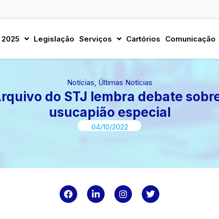
 2025
Legislação
Serviços
Cartórios
Comunicação
Notícias
,
Últimas Notícias
quivo do STJ lembra debate sobre
usucapião especial
04/10/2022
F
L
I
T
a
i
n
w
c
n
s
i
e
k
t
t