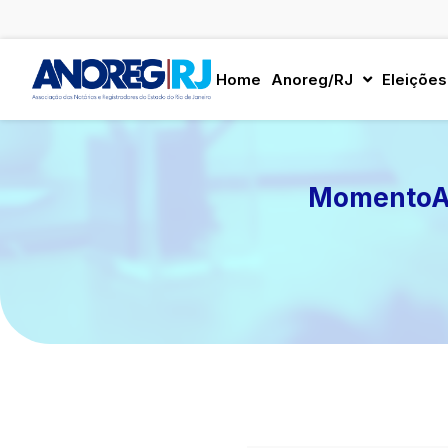
Ir
para
Home
Anoreg/RJ
Eleições
o
conteúdo
MomentoAr