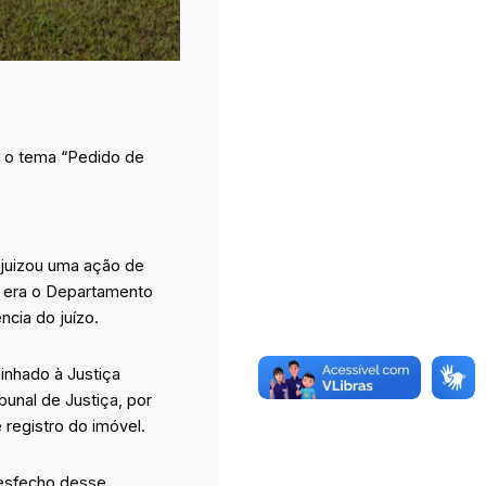
m o tema “Pedido de
ajuizou uma ação de
o era o Departamento
cia do juízo.
inhado à Justiça
bunal de Justiça, por
 registro do imóvel.
desfecho desse