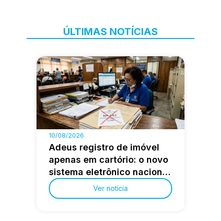
ÚLTIMAS NOTÍCIAS
10/08/2026
Adeus registro de imóvel
apenas em cartório: o novo
sistema eletrônico nacional
que permite consultar
Ver notícia
matrícula certidão e ônus
de qualquer imóvel do