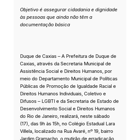
o
d
g
e
Objetivo é assegurar cidadania e dignidade
o
i
r
r
k
n
a
às pessoas que ainda não têm a
m
documentação básica
Duque de Caxias – A Prefeitura de Duque de
Caxias, através da Secretaria Municipal de
Assistência Social e Direitos Humanos, por
meio do Departamento Municipal de Políticas
Públicas de Promoção de Igualdade Racial e
Direitos Humanos Individuais, Coletivo e
Difusos – LGBTI e da Secretaria de Estado de
Desenvolvimento Social e Direitos Humanos
do Rio de Janeiro, realizará, neste sábado
(17), das 9h às 15h, no Colégio Estadual Lara
Villela, localizado na Rua Avaré, nº 19, bairro
Jardim Gramacho, o mutirão de erradicação