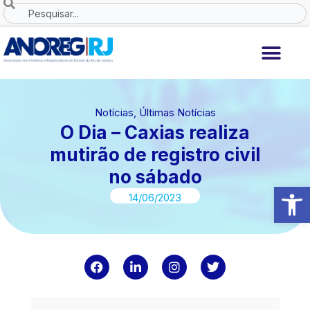
Ir
Search
para
o
conteúdo
Notícias
,
Últimas Notícias
O Dia – Caxias realiza
mutirão de registro civil
no sábado
Abrir 
14/06/2023
F
L
I
T
a
i
n
w
c
n
s
i
e
k
t
t
b
e
a
t