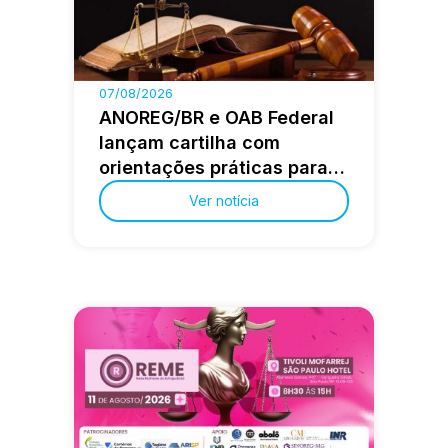
07/08/2026
ANOREG/BR e OAB Federal
lançam cartilha com
orientações práticas para a
advocacia extrajudicial
Ver notícia