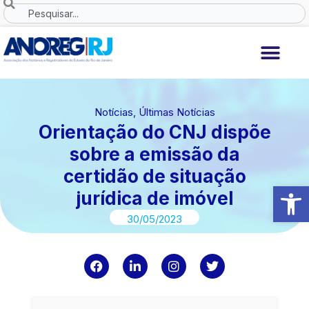
Ir
Search
para
o
conteúdo
Notícias
,
Últimas Notícias
Orientação do CNJ dispõe
sobre a emissão da
certidão de situação
Abrir 
jurídica de imóvel
30/05/2023
F
L
I
T
a
i
n
w
c
n
s
i
e
k
t
t
b
e
a
t