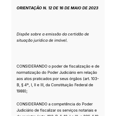
o
d
g
e
ORIENTAÇÃO N. 12 DE 16 DE MAIO DE 2023
o
i
r
r
k
n
a
m
Dispõe sobre a emissão da certidão de
situação jurídica de imóvel.
CONSIDERANDO o poder de fiscalização e de
normatização do Poder Judiciário em relação
aos atos praticados por seus órgãos (art. 103-
B, § 4º, I, II e III, da Constituição Federal de
1988);
CONSIDERANDO a competência do Poder
Judiciário de fiscalizar os serviços notariais e