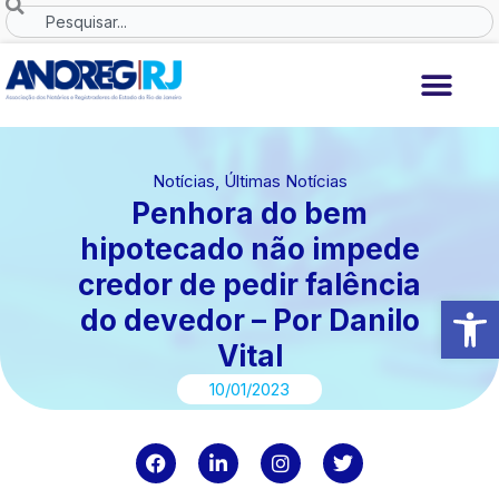
Ir
Search
para
o
conteúdo
Notícias
,
Últimas Notícias
Penhora do bem
hipotecado não impede
credor de pedir falência
Abrir 
do devedor – Por Danilo
Vital
10/01/2023
F
L
I
T
a
i
n
w
c
n
s
i