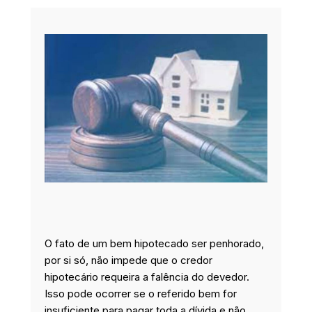
e
k
t
t
b
e
a
t
o
d
g
e
o
i
r
r
k
n
a
m
O fato de um bem hipotecado ser penhorado,
por si só, não impede que o credor
hipotecário requeira a falência do devedor.
Isso pode ocorrer se o referido bem for
insuficiente para pagar toda a dívida e não