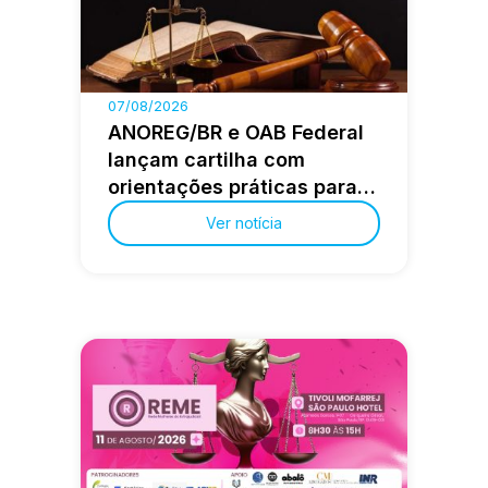
07/08/2026
ANOREG/BR e OAB Federal
lançam cartilha com
orientações práticas para a
advocacia extrajudicial
Ver notícia