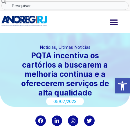
Ir
Search
para
o
conteúdo
Notícias
,
Últimas Notícias
PQTA incentiva os
cartórios a buscarem a
melhoria contínua e a
Abrir 
oferecerem serviços de
alta qualidade
05/07/2023
F
L
I
T
a
i
n
w
c
n
s
i