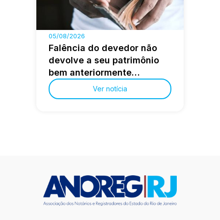
05/08/2026
Falência do devedor não
devolve a seu patrimônio
bem anteriormente
alienado em fraude à
Ver notícia
execução