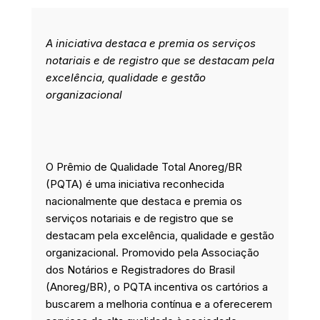
e
k
t
t
b
e
a
t
o
d
g
e
A iniciativa destaca e premia os serviços
o
i
r
r
k
n
a
notariais e de registro que se destacam pela
m
excelência, qualidade e gestão
organizacional
O Prêmio de Qualidade Total Anoreg/BR
(PQTA) é uma iniciativa reconhecida
nacionalmente que destaca e premia os
serviços notariais e de registro que se
destacam pela excelência, qualidade e gestão
organizacional. Promovido pela Associação
dos Notários e Registradores do Brasil
(Anoreg/BR), o PQTA incentiva os cartórios a
buscarem a melhoria contínua e a oferecerem