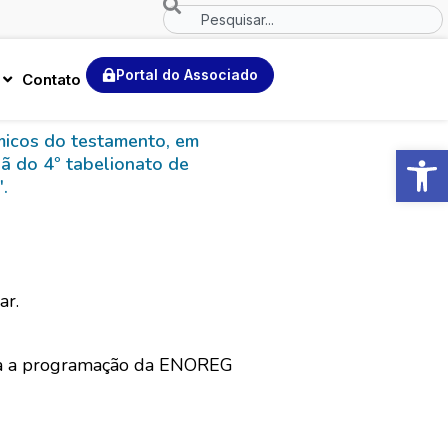
Search
Portal do Associado
Contato
micos do testamento, em
Abrir 
iã do 4º tabelionato de
.
ar.
oda a programação da ENOREG