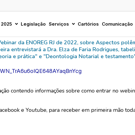
 2025
Legislação
Serviços
Cartórios
Comunicação
o Webinar da ENOREG RJ de 2022, sobre Aspectos polê
eira entrevistará a Dra. Elza de Faria Rodrigues, tabel
eoria e prática" e "Deontologia Notarial e testamento"
ter/WN_TrA6u6oIQE648AYaqBnYcg
mação contendo informações sobre como entrar no webin
, Facebook e Youtube, para receber em primeira mão t