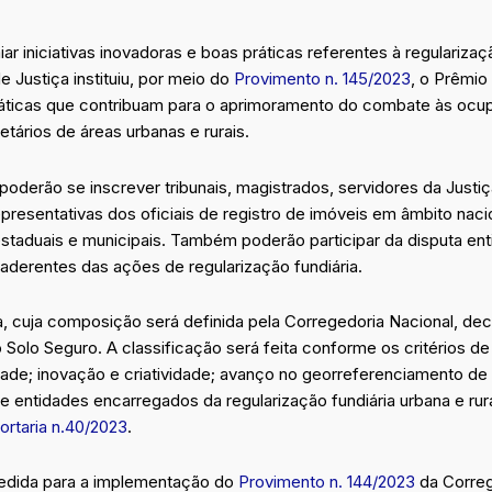
b
e
a
t
o
d
g
e
o
i
r
r
r iniciativas inovadoras e boas práticas referentes à regularizaçã
k
n
a
 Justiça instituiu, por meio do
Provimento n. 145/2023
, o Prêmio
m
ráticas que contribuam para o aprimoramento do combate às ocu
ietários de áreas urbanas e rurais.
poderão se inscrever tribunais, magistrados, servidores da Justiç
presentativas dos oficiais de registro de imóveis em âmbito naci
estaduais e municipais. Também poderão participar da disputa e
 aderentes das ações de regularização fundiária.
 cuja composição será definida pela Corregedoria Nacional, deci
olo Seguro. A classificação será feita conforme os critérios de i
idade; inovação e criatividade; avanço no georreferenciamento de 
 entidades encarregados da regularização fundiária urbana e rural
ortaria n.40/2023
.
edida para a implementação do
Provimento n. 144/2023
da Correg