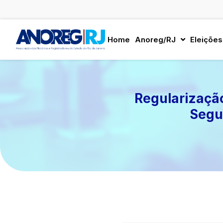
Ir
para
Home
Anoreg/RJ
Eleições
o
conteúdo
Regularização
Segu