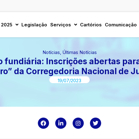
 2025
Legislação
Serviços
Cartórios
Comunicação
Notícias
,
Últimas Notícias
 fundiária: Inscrições abertas par
ro” da Corregedoria Nacional de Ju
19/07/2023
F
L
I
T
a
i
n
w
c
n
s
i
e
k
t
t