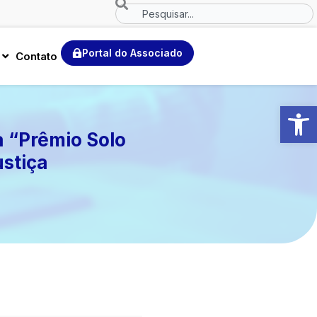
Search
Portal do Associado
Contato
Abrir 
a “Prêmio Solo
stiça