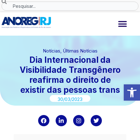
Ir
Search
para
o
conteúdo
Notícias
,
Últimas Notícias
Dia Internacional da
Visibilidade Transgênero
reafirma o direito de
Abrir 
existir das pessoas trans
30/03/2023
F
L
I
T
a
i
n
w
c
n
s
i
e
k
t
t
b
e
a
t