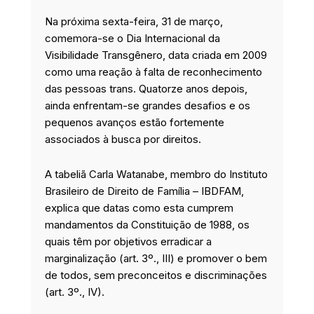
o
d
g
e
Na próxima sexta-feira, 31 de março,
o
i
r
r
k
n
a
comemora-se o Dia Internacional da
m
Visibilidade Transgênero, data criada em 2009
como uma reação à falta de reconhecimento
das pessoas trans. Quatorze anos depois,
ainda enfrentam-se grandes desafios e os
pequenos avanços estão fortemente
associados à busca por direitos.
A tabeliã Carla Watanabe, membro do Instituto
Brasileiro de Direito de Família – IBDFAM,
explica que datas como esta cumprem
mandamentos da Constituição de 1988, os
quais têm por objetivos erradicar a
marginalização (art. 3º., III) e promover o bem
de todos, sem preconceitos e discriminações
(art. 3º., IV).